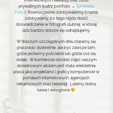
internetowych i telewizji oraz osób
prywatnych (patrz portfolio →
Spheresis
Foto
). Równocześnie zdobywaliśmy (i nadal
zdobywamy, bo tego nigdy dość)
doświadczenie w fotografii ślubnej, w której
dziś bardzo dobrze się odnajdujemy.
W Waszym szczególnym dniu s
taramy się
pracować dyskretnie, ale być zawsze tam,
gdzie jesteśmy potrzebni lub gdzie coś się
dzieje.
W kontekście obróbki zdjęć n
aszym
dodatkowym atutem jest stała wieloletnia
praca jako projektanci i graficy komputerowi w
portalach internetowych, agencjach
reklamowych oraz telewizji. Lubimy dobrą
kawę i winogrona