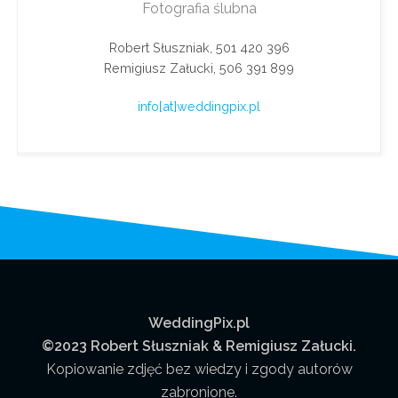
Fotografia ślubna
Robert Słuszniak, 501 420 396
Remigiusz Załucki, 506 391 899
info[at]weddingpix.pl
WeddingPix.pl
©2023 Robert Słuszniak & Remigiusz Załucki.
Kopiowanie zdjęć bez wiedzy i zgody autorów
zabronione.